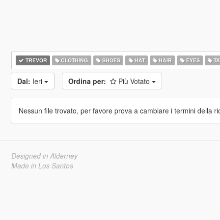
TREVOR
CLOTHING
SHOES
HAT
HAIR
EYES
TA
Dal:
Ieri
Ordina per:
Più Votato
Nessun file trovato, per favore prova a cambiare i termini della ri
Designed in Alderney
Made in Los Santos