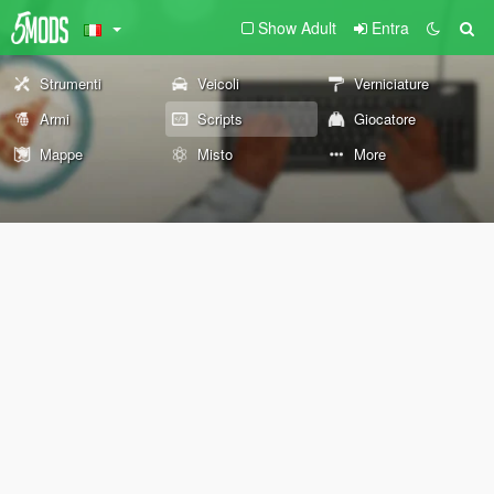
Show Adult
Entra
Strumenti
Veicoli
Verniciature
Armi
Scripts
Giocatore
Mappe
Misto
More