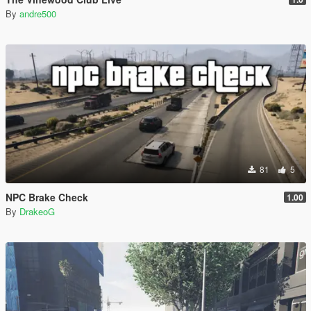
By
andre500
81
5
NPC Brake Check
1.00
By
DrakeoG