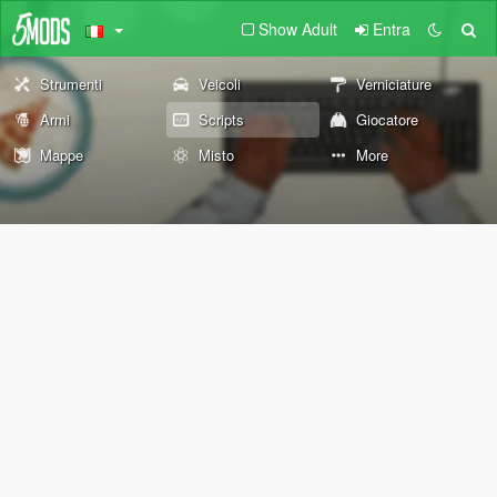
Show Adult
Entra
Strumenti
Veicoli
Verniciature
Armi
Scripts
Giocatore
Mappe
Misto
More