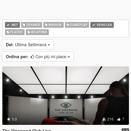
.NET
TRAINER
MISSION
GAMEPLAY
VEHICLES
PLAYER
WEAPONS
Dal:
Ultima Settimana
Ordina per:
Con più mi piace
5.0
216
7
The Vinewood Club Live
1.0