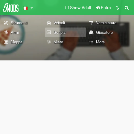
Show Adult
Entra
Strumenti
Veicoli
Verniciature
Armi
Scripts
Giocatore
Mappe
Misto
More