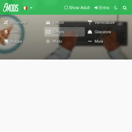
Show Adult
Entra
Strumenti
Veicoli
Verniciature
Armi
Scripts
Giocatore
Mappe
Misto
More