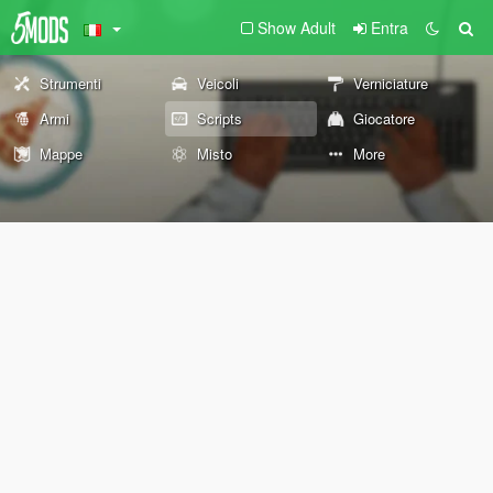
Show Adult
Entra
Strumenti
Veicoli
Verniciature
Armi
Scripts
Giocatore
Mappe
Misto
More