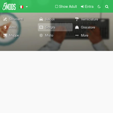
Show Adult
Entra
Strumenti
Veicoli
Verniciature
Armi
Scripts
Giocatore
Mappe
Misto
More