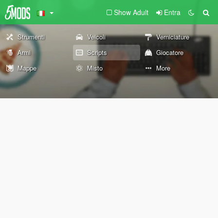
Show Adult
Entra
Strumenti
Veicoli
Verniciature
Armi
Scripts
Giocatore
Mappe
Misto
More