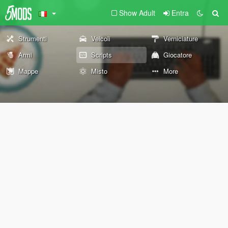
Show Adult
Entra
Strumenti
Veicoli
Verniciature
Armi
Scripts
Giocatore
Mappe
Misto
More