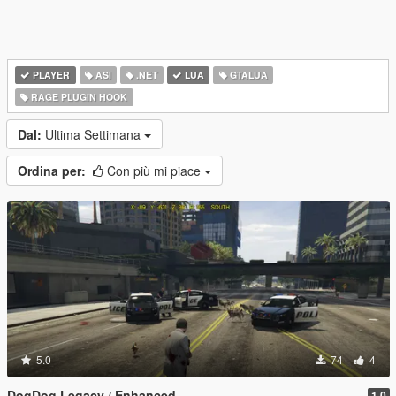
PLAYER
ASI
.NET
LUA
GTALUA
RAGE PLUGIN HOOK
Dal:
Ultima Settimana
Ordina per:
Con più mi piace
5.0
74
4
DogDog Legacy / Enhanced
1.0