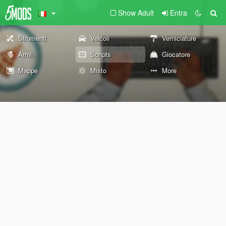
Show Adult
Entra
Strumenti
Veicoli
Verniciature
Armi
Scripts
Giocatore
Mappe
Misto
More