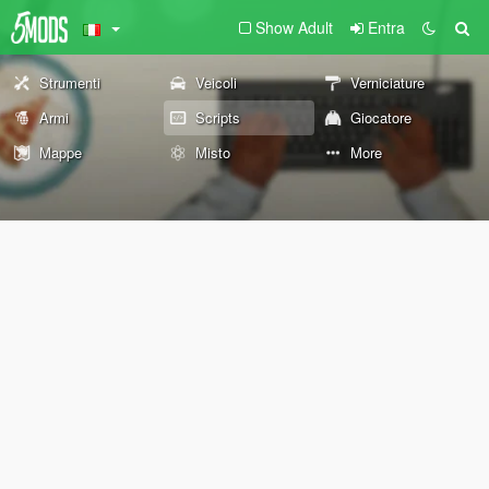
Show Adult
Entra
Strumenti
Veicoli
Verniciature
Armi
Scripts
Giocatore
Mappe
Misto
More