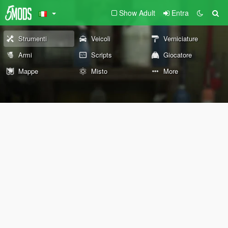
Show Adult
Entra
Strumenti
Veicoli
Verniciature
Armi
Scripts
Giocatore
Mappe
Misto
More