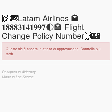
🙌🚒Latam Airlines 🏩
𝟏𝟖𝟖𝟖𝟑𝟏𝟒𝟏𝟗𝟗𝟕🌓🏩 Flight
Change Policy Number🙌🏰
Questo file è ancora in attesa di approvazione. Controlla più
tardi.
Designed in Alderney
Made in Los Santos