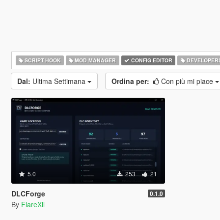
SCRIPT HOOK
MOD MANAGER
CONFIG EDITOR
DEVELOPER
Dal:
Ultima Settimana
Ordina per:
Con più mi piace
5.0
253
21
DLCForge
0.1.0
By
FlareXll