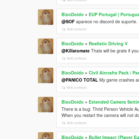
BixoDoido
»
EUP Portugal | Portugu
@SOF
aparece no discord de suporte.
Vedi contesto
BixoDoido
»
Realistic Driving V
@Killatomate
Thats will be grate if yo
Vedi contesto
BixoDoido
»
Civil Aircrafts Pack / 
@PANICO TOTAL
My game crashes and
Vedi contesto
BixoDoido
»
Extended Camera Setti
There is a bug: Thrid Person Vehicle A
When you restart the camera will not d
Vedi contesto
BixoDoido
»
Bullet Impact (Player E