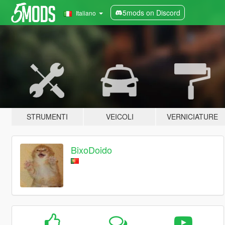
5mods on Discord
Italiano
STRUMENTI
VEICOLI
VERNICIATURE
BixoDoido