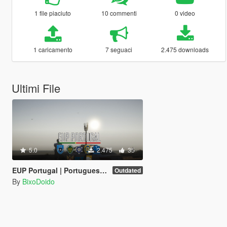
1 file piaciuto
10 commenti
0 video
1 caricamento
7 seguaci
2.475 downloads
Ultimi File
5.0
2.475
35
EUP Portugal | Portuguese Emergency Services Uniforms
Outdated
By
BixoDoido