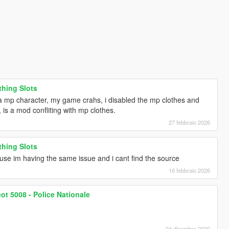
hing Slots
d a mp character, my game crahs, i disabled the mp clothes and
 is a mod confliting with mp clothes.
27 febbraio 2026
hing Slots
se im having the same issue and i cant find the source
16 febbraio 2026
eot 5008 - Police Nationale
04 dicembre 2020