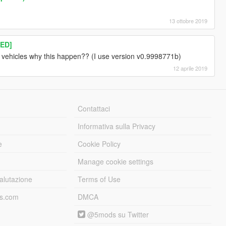
13 ottobre 2019
ED]
 vehicles why this happen?? (I use version v0.9998771b)
12 aprile 2019
Contattaci
Informativa sulla Privacy
e
Cookie Policy
Manage cookie settings
alutazione
Terms of Use
ds.com
DMCA
@5mods su Twitter