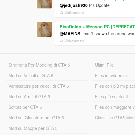
@jedijosh920
Pls Update
Vedi contesto
BixoDoido
»
Menyoo PC [DEPRECAT
@MAFINS
I can´t spawn the arena war
Vedi contesto
Strumenti Per Modding di GTA 5
Ultimi File
Mod su Veicoli di GTA 5
Files in evidenza
Verniciature per veicoli di GTA 5
Files con più mi piac
Mod su Armi di GTA 5
Files più scaricati
Scripts per GTA 5
Files con maggiore v
Mod sul Giocatore per GTA 5
Classifica GTA5-Mo
Mod su Mappe per GTA 5