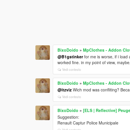
BixoDoido
»
MpClothes - Addon Clot
@B1gstinker
for me is worse, if i loa
worked fine. in my point of view, maybe,
Vedi contesto
BixoDoido
»
MpClothes - Addon Clot
@itzviz
Wich mod was confliting? Becau
Vedi contesto
BixoDoido
»
[ELS | Reflective] Peug
Suggestion:
Renault Captur Police Municipale
Vedi contesto