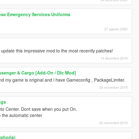
ese Emergency Services Uniforms
27 agosto 2020
u update this impressive mod to the most recently patches!
14 dicembre 2019
Passenger & Cargo [Add-On / Dlc Mod]
 my game is original and i have Gameconfig , PackageLimiter.
29 novembre 2019
ngs
uto Center. Dont save when you put On.
o the automatic center
02 novembre 2019
uphoria)