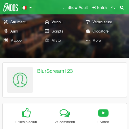
Show Adult
Entra
Strumenti
Veicoli
Verniciature
Armi
Scripts
Giocatore
Mappe
Misto
More
BlurScream123
0 files piaciuti
21 commenti
0 video