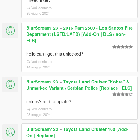
I need it dev
Vedi contesto
28 giugno 2024
BlurScream123
»
2016 Ram 2500 - Los Santos Fire
Department (LSFD/LAFD) [Add-On | DLS / non-
ELS]
hello can i get this unlocked?
Vedi contesto
14 maggio 2024
BlurScream123
»
Toyota Land Cruiser "Kobre" &
Unmarked Variant / Serbian Police [Replace | ELS]
unlock? and template?
Vedi contesto
08 maggio 2024
BlurScream123
»
Toyota Land Cruiser 100 [Add-
On | Replace]