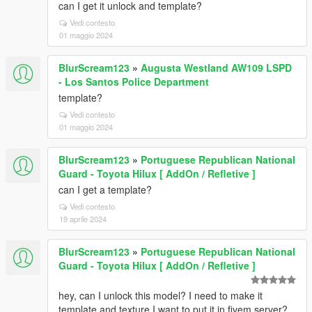
can I get it unlock and template?
Vedi contesto
01 maggio 2024
BlurScream123
»
Augusta Westland AW109 LSPD
- Los Santos Police Department
template?
Vedi contesto
01 maggio 2024
BlurScream123
»
Portuguese Republican National
Guard - Toyota Hilux [ AddOn / Refletive ]
can I get a template?
Vedi contesto
19 aprile 2024
BlurScream123
»
Portuguese Republican National
Guard - Toyota Hilux [ AddOn / Refletive ]
hey, can I unlock this model? I need to make it
template and texture I want to put it in fivem server?