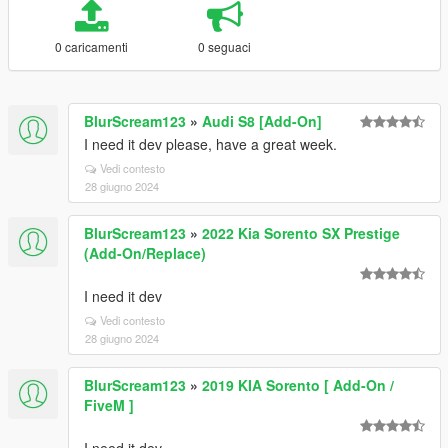
0 caricamenti
0 seguaci
BlurScream123
»
Audi S8 [Add-On]
I need it dev please, have a great week.
Vedi contesto
28 giugno 2024
BlurScream123
»
2022 Kia Sorento SX Prestige
(Add-On/Replace)
I need it dev
Vedi contesto
28 giugno 2024
BlurScream123
»
2019 KIA Sorento [ Add-On /
FiveM ]