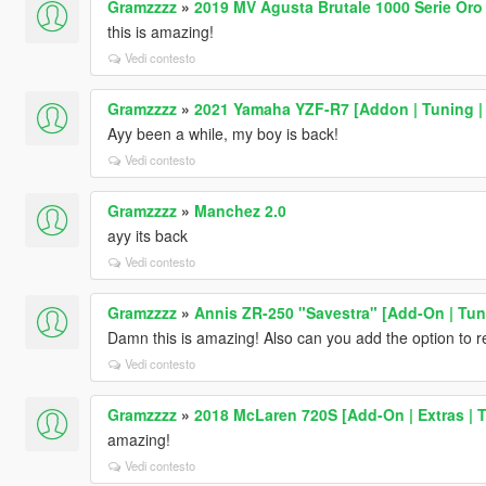
Gramzzzz
»
2019 MV Agusta Brutale 1000 Serie Oro
this is amazing!
Vedi contesto
Gramzzzz
»
2021 Yamaha YZF-R7 [Addon | Tuning |
Ayy been a while, my boy is back!
Vedi contesto
Gramzzzz
»
Manchez 2.0
ayy its back
Vedi contesto
Gramzzzz
»
Annis ZR-250 "Savestra" [Add-On | Tuni
Damn this is amazing! Also can you add the option to r
Vedi contesto
Gramzzzz
»
2018 McLaren 720S [Add-On | Extras | 
amazing!
Vedi contesto