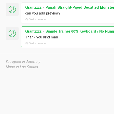
Gramzzzz
»
Pariah Straight-Piped Decatted Monste
can you add preview?
Vedi contesto
Gramzzzz
»
Simple Trainer 60% Keyboard / No Num
Thank you kind man
Vedi contesto
Designed in Alderney
Made in Los Santos