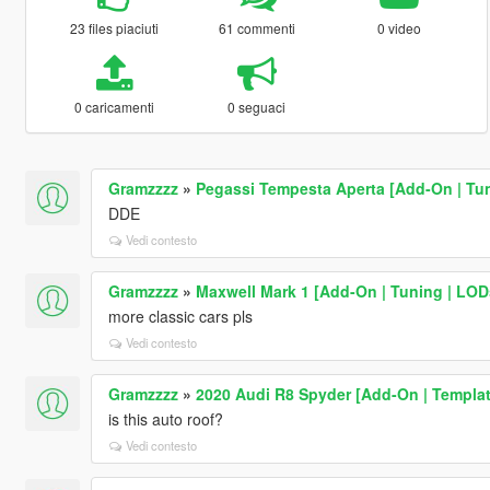
23 files piaciuti
61 commenti
0 video
0 caricamenti
0 seguaci
Gramzzzz
»
Pegassi Tempesta Aperta [Add-On | Tu
DDE
Vedi contesto
Gramzzzz
»
Maxwell Mark 1 [Add-On | Tuning | LODs
more classic cars pls
Vedi contesto
Gramzzzz
»
2020 Audi R8 Spyder [Add-On | Templat
is this auto roof?
Vedi contesto