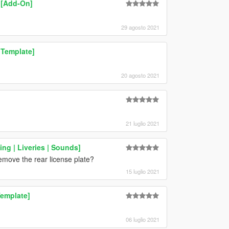
 [Add-On]
29 agosto 2021
 Template]
20 agosto 2021
21 luglio 2021
ng | Liveries | Sounds]
emove the rear license plate?
15 luglio 2021
Template]
06 luglio 2021