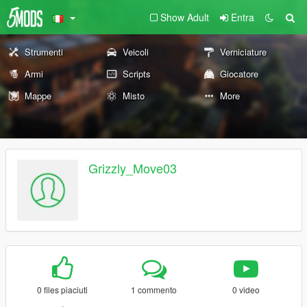
Show Adult
Entra
Strumenti
Veicoli
Verniciature
Armi
Scripts
Giocatore
Mappe
Misto
More
Grizzly_Move03
0 files piaciuti
1 commento
0 video