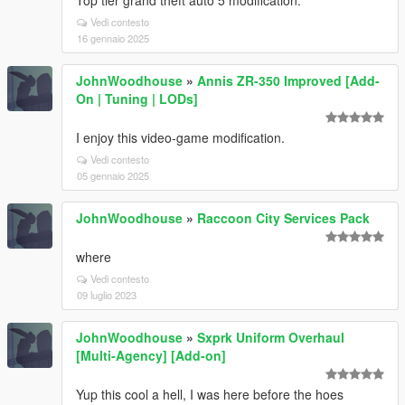
Top tier grand theft auto 5 modification.
Vedi contesto
16 gennaio 2025
JohnWoodhouse
»
Annis ZR-350 Improved [Add-
On | Tuning | LODs]
I enjoy this video-game modification.
Vedi contesto
05 gennaio 2025
JohnWoodhouse
»
Raccoon City Services Pack
where
Vedi contesto
09 luglio 2023
JohnWoodhouse
»
Sxprk Uniform Overhaul
[Multi-Agency] [Add-on]
Yup this cool a hell, I was here before the hoes