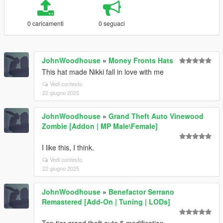
0 caricamenti
0 seguaci
JohnWoodhouse
»
Money Fronts Hats
This hat made Nikki fall in love with me
Vedi contesto
22 giugno 2025
JohnWoodhouse
»
Grand Theft Auto Vinewood
Zombie [Addon | MP Male\Female]
I like this, I think.
Vedi contesto
22 giugno 2025
JohnWoodhouse
»
Benefactor Serrano
Remastered [Add-On | Tuning | LODs]