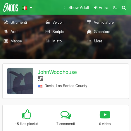
Show Adult
Entra
Strumenti
Veicoli
Verniciature
Armi
Scripts
Giocatore
Mappe
Misto
More
JohnWoodhouse
Davis, Los Santos County
15 files piaciuti
7 commenti
0 video