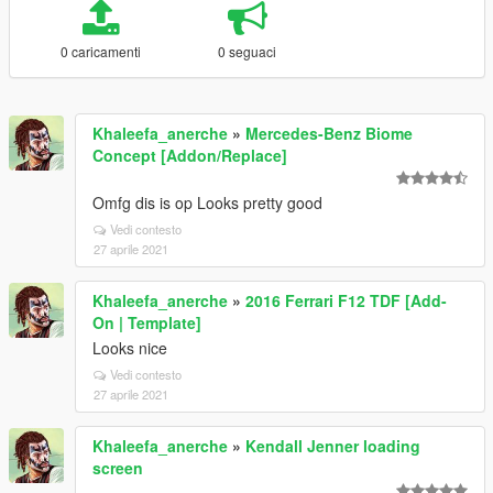
0 caricamenti
0 seguaci
Khaleefa_anerche
»
Mercedes-Benz Biome
Concept [Addon/Replace]
Omfg dis is op Looks pretty good
Vedi contesto
27 aprile 2021
Khaleefa_anerche
»
2016 Ferrari F12 TDF [Add-
On | Template]
Looks nice
Vedi contesto
27 aprile 2021
Khaleefa_anerche
»
Kendall Jenner loading
screen