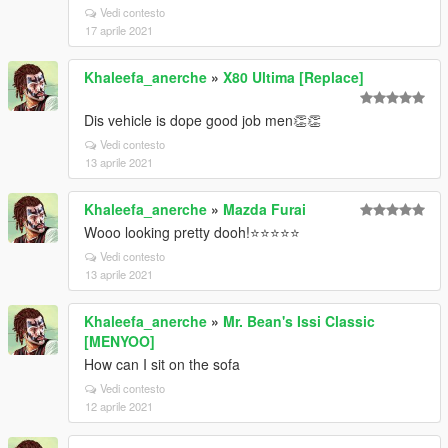
Vedi contesto
17 aprile 2021
Khaleefa_anerche
»
X80 Ultima [Replace]
Dis vehicle is dope good job men👏👏
Vedi contesto
13 aprile 2021
Khaleefa_anerche
»
Mazda Furai
Wooo looking pretty dooh!⭐⭐⭐⭐⭐
Vedi contesto
13 aprile 2021
Khaleefa_anerche
»
Mr. Bean's Issi Classic
[MENYOO]
How can I sit on the sofa
Vedi contesto
12 aprile 2021