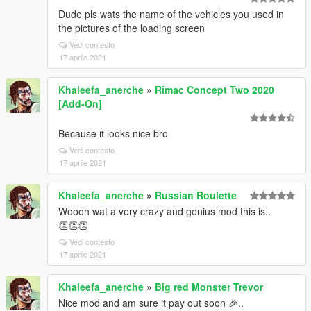
Dude pls wats the name of the vehicles you used in
the pictures of the loading screen
Vedi contesto
17 aprile 2021
Khaleefa_anerche
»
Rimac Concept Two 2020
[Add-On]
Because it looks nice bro
Vedi contesto
17 aprile 2021
Khaleefa_anerche
»
Russian Roulette
Woooh wat a very crazy and genius mod this is..
👏👏👏
Vedi contesto
17 aprile 2021
Khaleefa_anerche
»
Big red Monster Trevor
Nice mod and am sure it pay out soon 🎉..