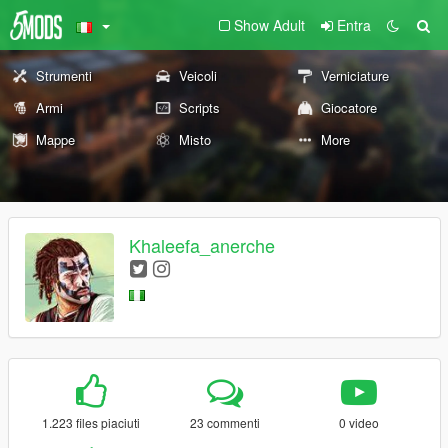
Show Adult
Entra
Strumenti
Veicoli
Verniciature
Armi
Scripts
Giocatore
Mappe
Misto
More
Khaleefa_anerche
1.223 files piaciuti
23 commenti
0 video