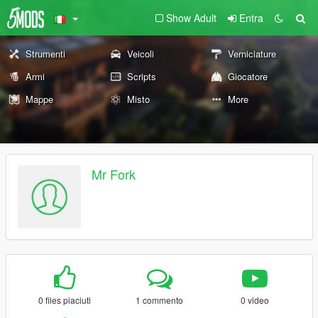
Show Adult
Entra
Strumenti
Veicoli
Verniciature
Armi
Scripts
Giocatore
Mappe
Misto
More
Mr Fork
0 files piaciuti
1 commento
0 video