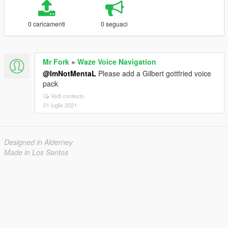
0 caricamenti
0 seguaci
Mr Fork
»
Waze Voice Navigation
@ImNotMentaL
Please add a Gilbert gottfried voice
pack
Vedi contesto
01 luglio 2021
Designed in Alderney
Made in Los Santos