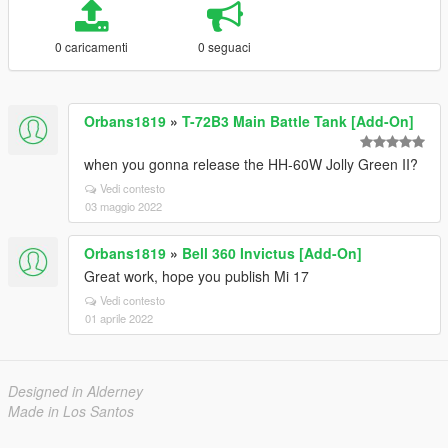
0 caricamenti
0 seguaci
Orbans1819
»
T-72B3 Main Battle Tank [Add-On]
when you gonna release the HH-60W Jolly Green II?
Vedi contesto
03 maggio 2022
Orbans1819
»
Bell 360 Invictus [Add-On]
Great work, hope you publish Mi 17
Vedi contesto
01 aprile 2022
Designed in Alderney
Made in Los Santos