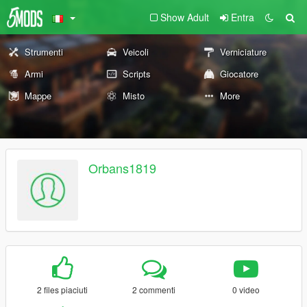
Show Adult
Entra
Strumenti
Veicoli
Verniciature
Armi
Scripts
Giocatore
Mappe
Misto
More
Orbans1819
2 files piaciuti
2 commenti
0 video