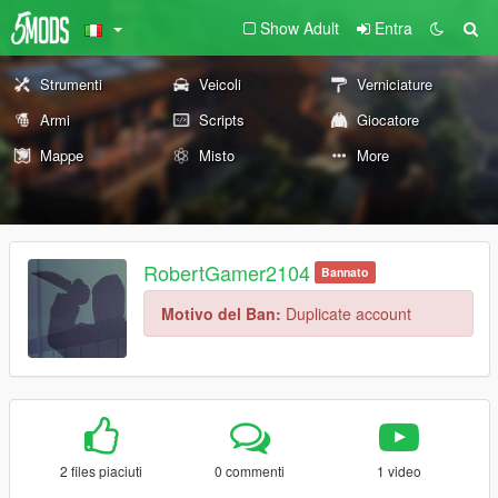
Show Adult
Entra
Strumenti
Veicoli
Verniciature
Armi
Scripts
Giocatore
Mappe
Misto
More
RobertGamer2104
Bannato
Motivo del Ban:
Duplicate account
2 files piaciuti
0 commenti
1 video