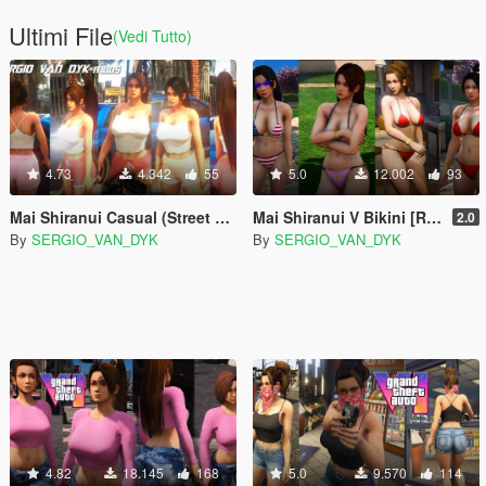
Ultimi File
(Vedi Tutto)
4.73
4.342
55
5.0
12.002
93
Mai Shiranui Casual (Street Fighter 6) [Add-On Ped | Replace]
Mai Shiranui V Bikini [Replace |Add-On Ped]
2.0
By
SERGIO_VAN_DYK
By
SERGIO_VAN_DYK
4.82
18.145
168
5.0
9.570
114