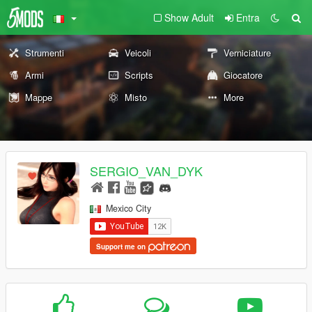
Show Adult
Entra
Strumenti
Veicoli
Verniciature
Armi
Scripts
Giocatore
Mappe
Misto
More
SERGIO_VAN_DYK
Mexico City
Support me on