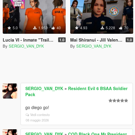
5.0
1.953
40
4.93
5.228
70
Lucia VI - Inmate "Trailer 1" (GTA 6) [Add-On Ped | Replace]
Mai Shiranui - Jill Valentine - Police Officer - Sheriff [Replace]
1.0
1.0
By
SERGIO_VAN_DYK
By
SERGIO_VAN_DYK
SERGIO_VAN_DYK
»
Resident Evil 6 BSAA Soldier
Pack
go diego go!
Vedi contesto
08 maggio 2026
SERGIO_VAN_DYK
»
COD Black Ops Mr President