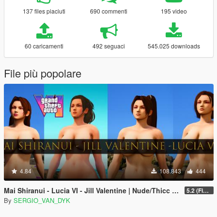
137 files piaciuti
690 commenti
195 video
60 caricamenti
492 seguaci
545.025 downloads
File più popolare
4.84
108.843
444
Mai Shiranui - Lucia VI - Jill Valentine | Nude/Thicc [Add-On Ped | Replace] Resident Evil - DOA
5.2 (Final)
By
SERGIO_VAN_DYK