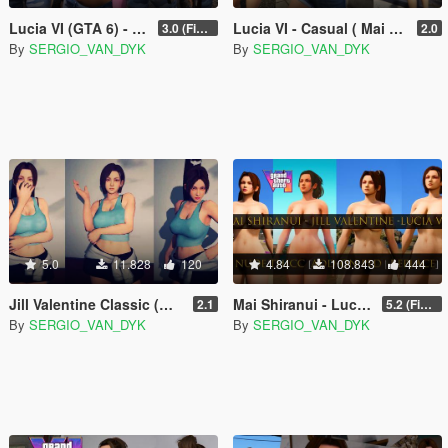
Lucia VI (GTA 6) - Mai Shiranui [Add-On Ped | Replace]
Lucia VI - Casual ( Mai Shiranui - Jill Valentine ) [Add-On Ped | Replace]
3.0 (Final)
2.0
By
SERGIO_VAN_DYK
By
SERGIO_VAN_DYK
5.0
11.828
120
4.84
108.843
444
Jill Valentine Classic (Mai Shiranui) [Add-On Ped | Replace] KoF SNK - Resident Evil 3: Nemesis
Mai Shiranui - Lucia VI - Jill Valentine | Nude/Thicc [Add-On Ped | Replace] Resident Evil - DOA
2.1
5.2 (Final)
By
SERGIO_VAN_DYK
By
SERGIO_VAN_DYK