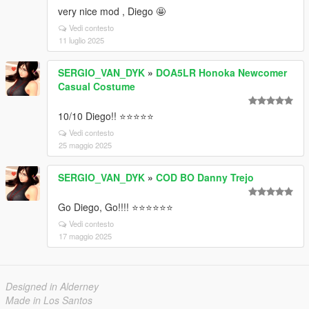
very nice mod , Diego 🤩
Vedi contesto
11 luglio 2025
SERGIO_VAN_DYK
»
DOA5LR Honoka Newcomer
Casual Costume
10/10 Diego!! ⭐⭐⭐⭐⭐
Vedi contesto
25 maggio 2025
SERGIO_VAN_DYK
»
COD BO Danny Trejo
Go Diego, Go!!!! ⭐⭐⭐⭐⭐⭐
Vedi contesto
17 maggio 2025
Designed in Alderney
Made in Los Santos