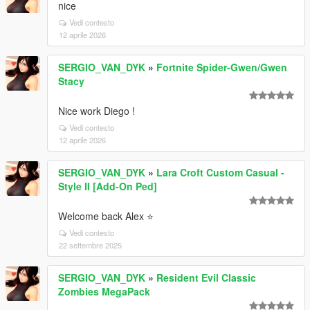
nice
Vedi contesto
12 aprile 2026
SERGIO_VAN_DYK
»
Fortnite Spider-Gwen/Gwen
Stacy
Nice work Diego !
Vedi contesto
12 aprile 2026
SERGIO_VAN_DYK
»
Lara Croft Custom Casual -
Style II [Add-On Ped]
Welcome back Alex ⭐
Vedi contesto
22 settembre 2025
SERGIO_VAN_DYK
»
Resident Evil Classic
Zombies MegaPack