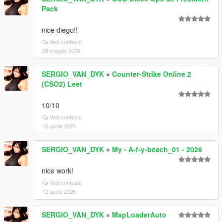
Pack
nice diego!!
Vedi contesto
08 maggio 2026
SERGIO_VAN_DYK
»
Counter-Strike Online 2
(CSO2) Leet
10/10
Vedi contesto
16 aprile 2026
SERGIO_VAN_DYK
»
My - A-f-y-beach_01 - 2026
nice work!
Vedi contesto
12 aprile 2026
SERGIO_VAN_DYK
»
MapLoaderAuto