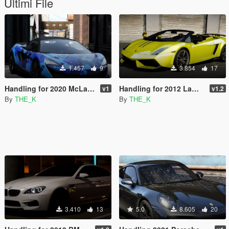
Ultimi File
1.457
9
3.854
17
Handling for 2020 McLaren GT
Handling for 2012 Lamborghini Gallardo LP 570-4 Spyder Performante
v1
v1.2
By
THE_K
By
THE_K
3.410
13
5.0
8.605
20