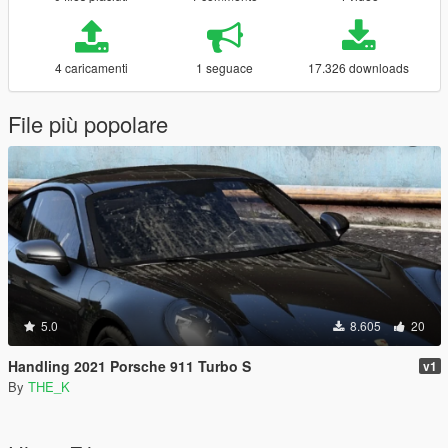
4 caricamenti
1 seguace
17.326 downloads
File più popolare
5.0
8.605
20
Handling 2021 Porsche 911 Turbo S
v1
By
THE_K