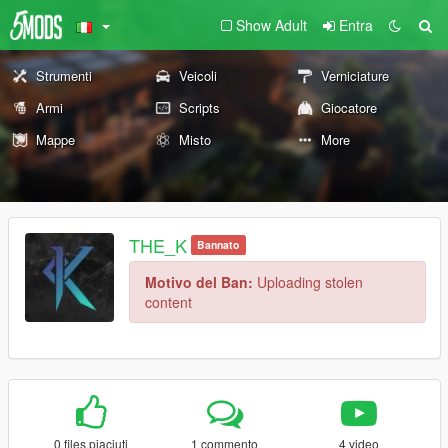
Show Adult
Entra
Strumenti
Veicoli
Verniciature
Armi
Scripts
Giocatore
Mappe
Misto
More
THE_K
Bannato
Motivo del Ban:
Uploading stolen
content
0 files piaciuti
1 commento
4 video