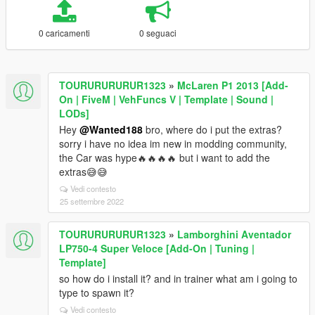
0 caricamenti
0 seguaci
TOURURURURUR1323
»
McLaren P1 2013 [Add-
On | FiveM | VehFuncs V | Template | Sound |
LODs]
Hey
@Wanted188
bro, where do i put the extras?
sorry i have no idea im new in modding community,
the Car was hype🔥🔥🔥🔥 but i want to add the
extras😅😅
Vedi contesto
25 settembre 2022
TOURURURURUR1323
»
Lamborghini Aventador
LP750-4 Super Veloce [Add-On | Tuning |
Template]
so how do i install it? and in trainer what am i going to
type to spawn it?
Vedi contesto