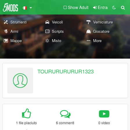
Show Adult
Entra
Strumenti
Veicoli
Verniciature
Armi
Scripts
Giocatore
Mappe
Misto
More
TOURURURURUR1323
1 file piaciuto
6 commenti
0 video