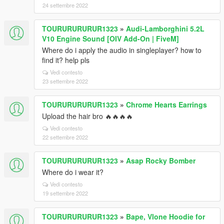
24 settembre 2022
TOURURURURUR1323
»
Audi-Lamborghini 5.2L
V10 Engine Sound [OIV Add-On | FiveM]
Where do i apply the audio in singleplayer? how to
find it? help pls
Vedi contesto
23 settembre 2022
TOURURURURUR1323
»
Chrome Hearts Earrings
Upload the hair bro 🔥🔥🔥🔥
Vedi contesto
22 settembre 2022
TOURURURURUR1323
»
Asap Rocky Bomber
Where do i wear it?
Vedi contesto
19 settembre 2022
TOURURURURUR1323
»
Bape, Vlone Hoodie for