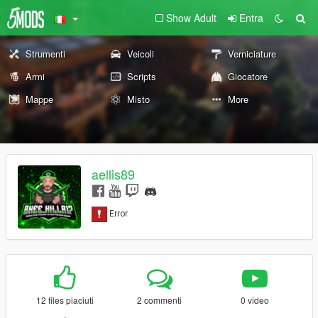
Show Adult
Entra
Strumenti
Veicoli
Verniciature
Armi
Scripts
Giocatore
Mappe
Misto
More
aellis89
12 files piaciuti
2 commenti
0 video