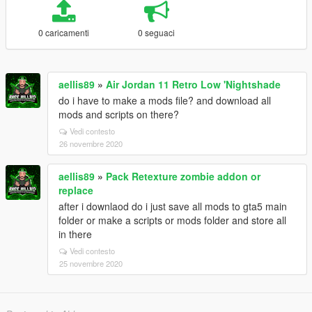
0 caricamenti
0 seguaci
aellis89
»
Air Jordan 11 Retro Low 'Nightshade
do i have to make a mods file? and download all
mods and scripts on there?
Vedi contesto
26 novembre 2020
aellis89
»
Pack Retexture zombie addon or
replace
after i downlaod do i just save all mods to gta5 main
folder or make a scripts or mods folder and store all
in there
Vedi contesto
25 novembre 2020