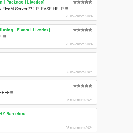
 | Package I Liveries]
 my FiveM Server??? PLEASE HELP!!!!
25 novembre 2024
uning I Fivem I Liveries]
!!!!
25 novembre 2024
25 novembre 2024
EEE!!!!!
25 novembre 2024
THY Barcelona
25 novembre 2024