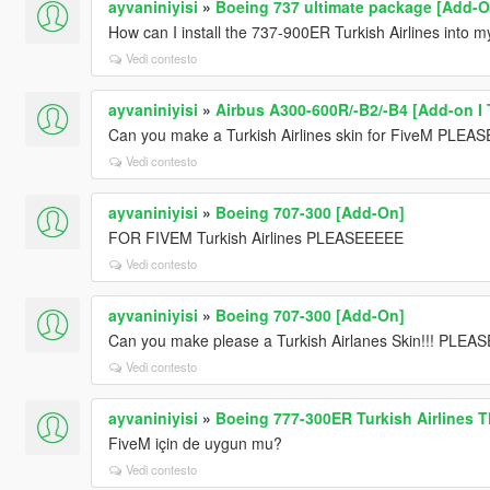
ayvaniniyisi
»
Boeing 737 ultimate package [Add-On
How can I install the 737-900ER Turkish Airlines into
Vedi contesto
ayvaniniyisi
»
Airbus A300-600R/-B2/-B4 [Add-on I T
Can you make a Turkish Airlines skin for FiveM PLEASE!
Vedi contesto
ayvaniniyisi
»
Boeing 707-300 [Add-On]
FOR FIVEM Turkish Airlines PLEASEEEEE
Vedi contesto
ayvaniniyisi
»
Boeing 707-300 [Add-On]
Can you make please a Turkish Airlanes Skin!!! PLEASE
Vedi contesto
ayvaniniyisi
»
Boeing 777-300ER Turkish Airlines 
FiveM için de uygun mu?
Vedi contesto