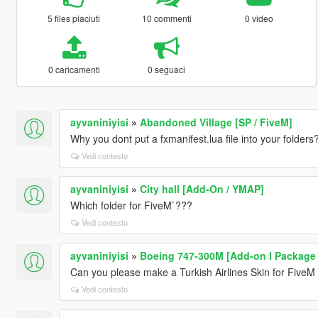
5 files piaciuti
10 commenti
0 video
0 caricamenti
0 seguaci
ayvaniniyisi
»
Abandoned Village [SP / FiveM]
Why you dont put a fxmanifest.lua file into your folders
Vedi contesto
ayvaniniyisi
»
City hall [Add-On / YMAP]
Which folder for FiveM`???
Vedi contesto
ayvaniniyisi
»
Boeing 747-300M [Add-on I Package I 
Can you please make a Turkish Airlines Skin for FiveM
Vedi contesto