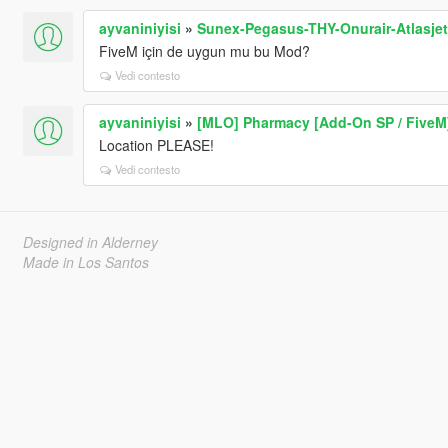
ayvaniniyisi
»
Sunex-Pegasus-THY-Onurair-Atlasjet
FiveM için de uygun mu bu Mod?
Vedi contesto
ayvaniniyisi
»
[MLO] Pharmacy [Add-On SP / FiveM
Location PLEASE!
Vedi contesto
Designed in Alderney
Made in Los Santos