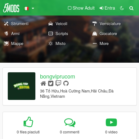
Show Adult
Entra
Strumenti
Veicoli
Verniciature
Armi
Scripts
Giocatore
Mappe
Misto
More
bongviprucom
36 Tố Hữu,Hoà Cường Nam,Hải Châu,Đà
Nẵng,Vietnam
0 files piaciuti
0 commenti
0 video