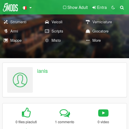
Show Adult
Entra
Strumenti
Veicoli
Verniciature
Armi
Scripts
Giocatore
Mappe
Misto
More
ianis
0 files piaciuti
1 commento
0 video