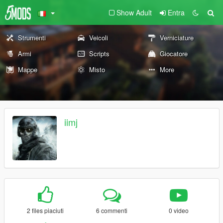
Show Adult
Entra
Strumenti
Veicoli
Verniciature
Armi
Scripts
Giocatore
Mappe
Misto
More
iimj
2 files piaciuti
6 commenti
0 video