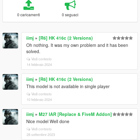
0 caricamenti
0 seguaci
iimj
»
[R6] HK 416c (2 Versions)
Oh nothing. It was my own problem and it has been
solved.
Vedi contesto
14 febbraio 2024
iimj
»
[R6] HK 416c (2 Versions)
This model is not available in single player
Vedi contesto
10 febbraio 2024
iimj
»
M27 IAR [Replace & FiveM Addon]
Nice model Well done
Vedi contesto
28 settembre 2023