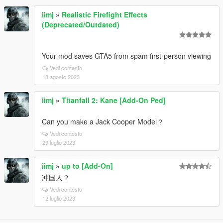
iimj
»
Realistic Firefight Effects
(Deprecated/Outdated)
Your mod saves GTA5 from spam first-person viewing
Vedi contesto
18 agosto 2023
iimj
»
Titanfall 2: Kane [Add-On Ped]
Can you make a Jack Cooper Model？
Vedi contesto
29 luglio 2023
iimj
»
up to [Add-On]
冲国人？
Vedi contesto
12 luglio 2023