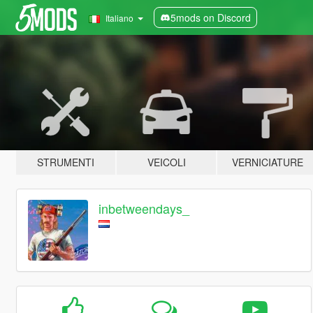
5mods on Discord
Italiano
STRUMENTI
VEICOLI
VERNICIATURE
inbetweendays_