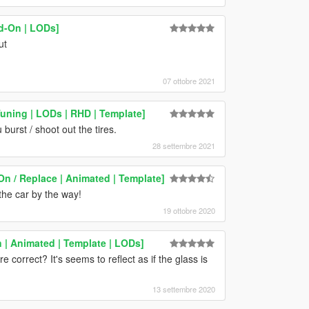
d-On | LODs]
ut
07 ottobre 2021
uning | LODs | RHD | Template]
urst / shoot out the tires.
28 settembre 2021
n / Replace | Animated | Template]
the car by the way!
19 ottobre 2020
 | Animated | Template | LODs]
 correct? It's seems to reflect as if the glass is
13 settembre 2020