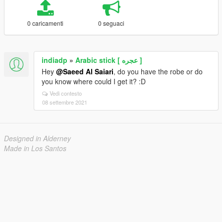
0 caricamenti
0 seguaci
indiadp
»
Arabic stick [ عجره ]
Hey
@Saeed Al Saiari
, do you have the robe or do
you know where could I get it? :D
Vedi contesto
08 settembre 2021
Designed in Alderney
Made in Los Santos