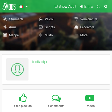
Show Adult
Entra
Strumenti
Veicoli
Verniciature
Armi
Scripts
Giocatore
Mappe
Misto
More
indiadp
1 file piaciuto
1 commento
0 video