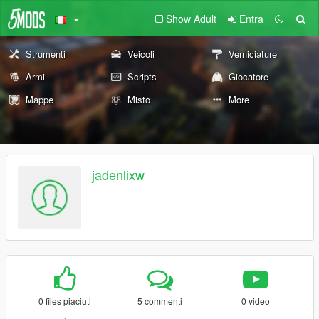
Show Adult
Entra
Strumenti
Veicoli
Verniciature
Armi
Scripts
Giocatore
Mappe
Misto
More
jadenlixw
0 files piaciuti
5 commenti
0 video