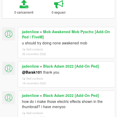
0 caricamenti
0 seguaci
jadenlixw
»
Mob Awakened Mob Pyscho [Add-On
Ped / FiveM]
u should try doing none awakened mob
Vedi contesto
26 novembre 2022
jadenlixw
»
Black Adam 2022 [Add-On Ped]
@Barak101
thank you
Vedi contesto
18 novembre 2022
jadenlixw
»
Black Adam 2022 [Add-On Ped]
how do i make those electric effects shown in the
thumbnail? i have menyoo
Vedi contesto