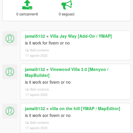
0 caricamenti
0 seguaci
jamal5132
»
Villa Jay Way [Add-On / YMAP]
is it work for fivem or no
Vedi contesto
17 agosto 2022
jamal5132
»
Vinewood Villa 3.0 [Menyoo /
MapBuilder]
is it work sor fivem or no
Vedi contesto
17 agosto 2022
jamal5132
»
villa on the hill [YMAP / MapEditor]
is it work sor fivem or no
Vedi contesto
17 agosto 2022