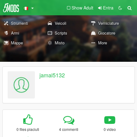
Show Adult
Entra
Strumenti
Veicoli
Verniciature
Armi
Scripts
Giocatore
Mappe
Misto
More
jamal5132
0 files piaciuti
4 commenti
0 video