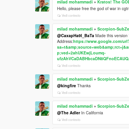
milad mohammadi
»
Kratos! The GO
Hello, please free the god of war in cg
Vedi contesto
milad mohammadi
»
Scorpion-SubZe
@CaxapHa9l_BaTa
Made this version "
Address:
https://www.google.com/url
sa=t&amp;source=web&amp;rct=j&a
p;ved=2ahUKEwjLoumq-
ufzAhVCaDABHbcaDN8QFnoECAUQ
Vedi contesto
milad mohammadi
»
Scorpion-SubZe
@kingfire
Thanks
Vedi contesto
milad mohammadi
»
Scorpion-SubZe
@The Adler
In California
Vedi contesto