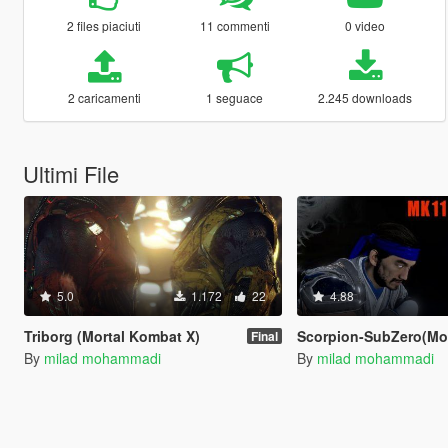
2 files piaciuti
11 commenti
0 video
2 caricamenti
1 seguace
2.245 downloads
Ultimi File
5.0
1.172
22
4.88
Triborg (Mortal Kombat X)
Scorpion-SubZero(Mortal
Final
By
milad mohammadi
By
milad mohammadi