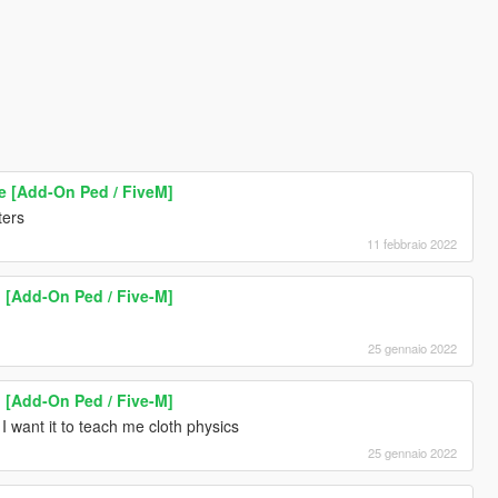
te [Add-On Ped / FiveM]
ters
11 febbraio 2022
 [Add-On Ped / Five-M]
25 gennaio 2022
 [Add-On Ped / Five-M]
I want it to teach me cloth physics
25 gennaio 2022