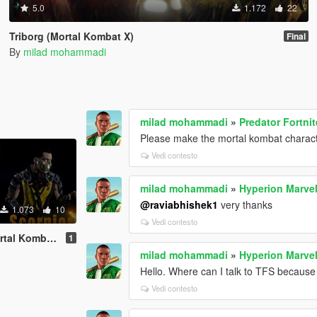
5.0
1.172
22
Triborg (Mortal Kombat X)
Final
By
milad mohammadi
milad mohammadi
»
Predator Fortni
Please make the mortal kombat charac
Vedi contesto
milad mohammadi
»
Hyperion Marvel
@raviabhishek1
very thanks
1.073
10
Vedi contesto
 Kombat 11)
1
milad mohammadi
»
Hyperion Marvel
Hello. Where can I talk to TFS because 
Vedi contesto