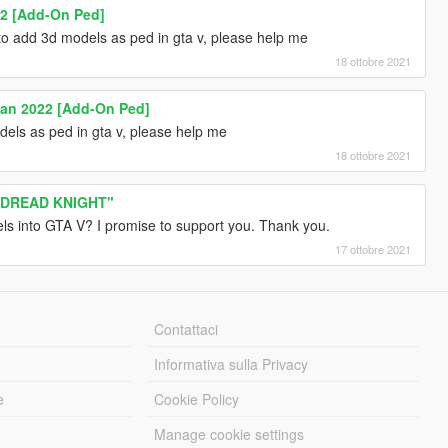
2 [Add-On Ped]
 to add 3d models as ped in gta v, please help me
18 ottobre 2021
man 2022 [Add-On Ped]
odels as ped in gta v, please help me
18 ottobre 2021
 DREAD KNIGHT"
ls into GTA V? I promise to support you. Thank you.
17 ottobre 2021
Contattaci
Informativa sulla Privacy
e
Cookie Policy
Manage cookie settings