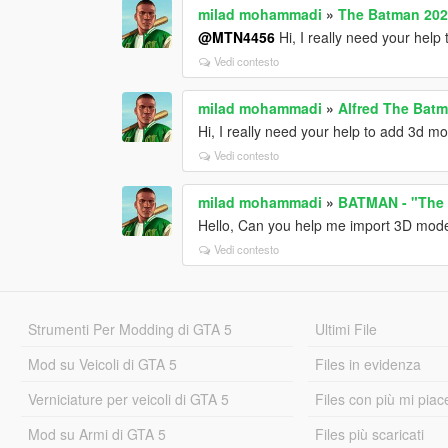
milad mohammadi
»
The Batman 202
@MTN4456
Hi, I really need your help
Vedi contesto
milad mohammadi
»
Alfred The Bat
Hi, I really need your help to add 3d m
Vedi contesto
milad mohammadi
»
BATMAN - "The
Hello, Can you help me import 3D mode
Vedi contesto
Strumenti Per Modding di GTA 5
Ultimi File
Mod su Veicoli di GTA 5
Files in evidenza
Verniciature per veicoli di GTA 5
Files con più mi piac
Mod su Armi di GTA 5
Files più scaricati