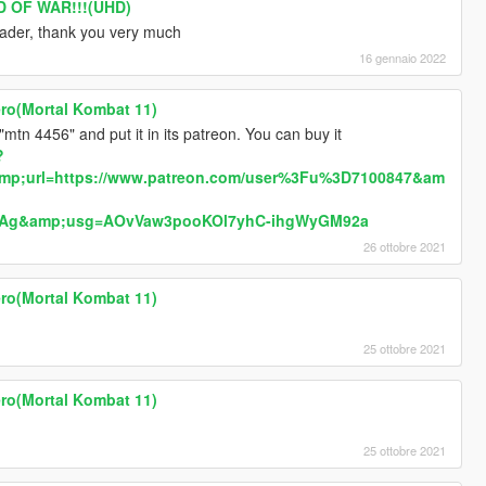
D OF WAR!!!(UHD)
trader, thank you very much
16 gennaio 2022
ro(Mortal Kombat 11)
mtn 4456" and put it in its patreon. You can buy it
?
mp;url=https://www.patreon.com/user%3Fu%3D7100847&am
Ag&amp;usg=AOvVaw3pooKOl7yhC-ihgWyGM92a
26 ottobre 2021
ro(Mortal Kombat 11)
25 ottobre 2021
ro(Mortal Kombat 11)
25 ottobre 2021