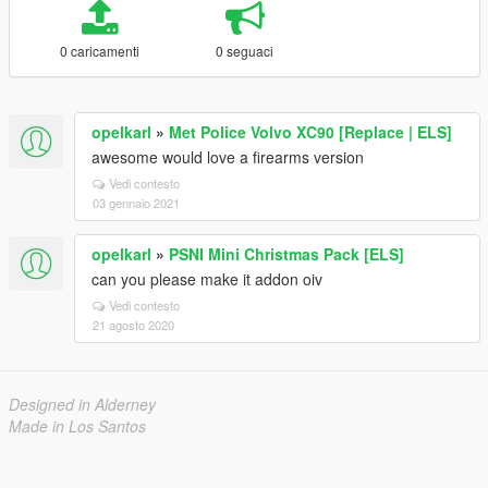
0 caricamenti
0 seguaci
opelkarl
»
Met Police Volvo XC90 [Replace | ELS]
awesome would love a firearms version
Vedi contesto
03 gennaio 2021
opelkarl
»
PSNI Mini Christmas Pack [ELS]
can you please make it addon oiv
Vedi contesto
21 agosto 2020
Designed in Alderney
Made in Los Santos