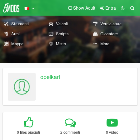
Show Adult
Entra
Strumenti
Veicoli
Verniciature
Armi
Scripts
Giocatore
Mappe
Misto
More
opelkarl
0 files piaciuti
2 commenti
0 video