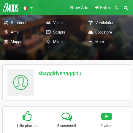
Show Adult
Entra
Strumenti
Veicoli
Verniciature
Armi
Scripts
Giocatore
Mappe
Misto
More
shaggidyshaggidu
1 file piaciuto
6 commenti
0 video