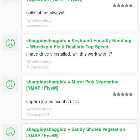
solid job as always!
Vedi contesto
14 marzo 2026
shaggidyshaggidu
»
Keyboard Friendly Handling
– Wheelspin Fix & Realistic Top Speed
i have drive v installed, will this work with it?
Vedi contesto
10 marzo 2026
shaggidyshaggidu
»
Mirror Park Vegetation
[YMAP / FiveM]
superb job as usual rzn! :D
Vedi contesto
02 marzo 2026
shaggidyshaggidu
»
Sandy Shores Vegetation
[YMAP / FiveM]