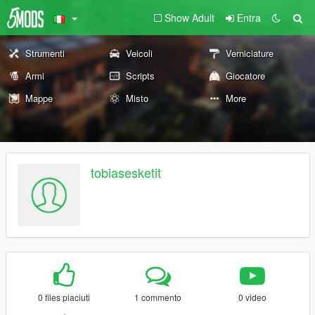
Show Adult
Entra
Strumenti
Veicoli
Verniciature
Armi
Scripts
Giocatore
Mappe
Misto
More
tobiasesketit
0 files piaciuti
1 commento
0 video