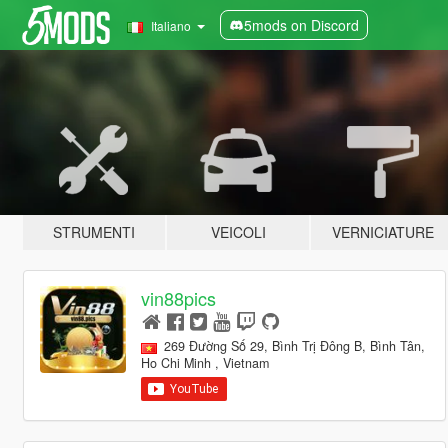
5mods on Discord
Italiano
STRUMENTI
VEICOLI
VERNICIATURE
vin88pics
269 Đường Số 29, Bình Trị Đông B, Bình Tân,
Ho Chi Minh , Vietnam