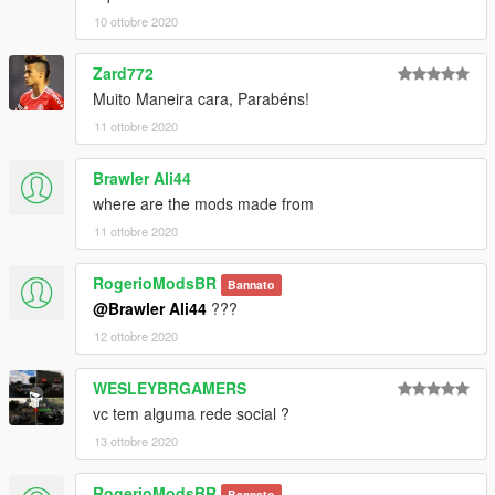
10 ottobre 2020
Zard772
Muito Maneira cara, Parabéns!
11 ottobre 2020
Brawler Ali44
where are the mods made from
11 ottobre 2020
RogerioModsBR
Bannato
@Brawler Ali44
???
12 ottobre 2020
WESLEYBRGAMERS
vc tem alguma rede social ?
13 ottobre 2020
RogerioModsBR
Bannato