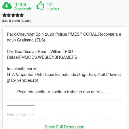
3.468
12
Downloads
mi piace
5.0 / 5 stelle (3 voti)
Pack-Chevrolet Spin 2020 Policia PMESP CORAL,Rodoviaria e
novo Grafismo (ELS)
Créditos:Nicolas Rean--Wilian LR3D--
RafaelPMMODS,WESLEYBRGAMERS
Instalação carro:
GTA V/update/ x64/ dlcpacks/ patchday3ng/ dlc.rpf/ x64/ levels/
gta5/ vehicles.rpf
.........Peço educação, respeite o trabalho dos outros........
__________________________________________________
____________
installation car
GTA V/update/ x64/ dlcpacks/ patchday3ng/ dlc.rpf/ x64/ levels/
gta5/ vehicles.rpf
Show Full Description