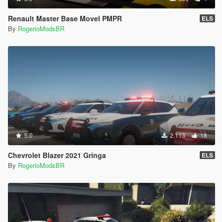
Renault Master Base Movel PMPR
ELS
By
RogerioModsBR
5.0
2.113
18
Chevrolet Blazer 2021 Gringa
ELS
By
RogerioModsBR