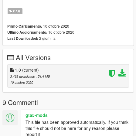
......... I ask for education, respect the work of others ........
CAR
10 ottobre 2020
Primo Caricamento:
10 ottobre 2020
Ultimo Aggiornamento:
2 giorni fa
Last Downloaded:
All Versions
1.0
(current)
3.468 downloads
, 51,4 MB
10 ottobre 2020
9 Commenti
gta5-mods
This file has been approved automatically. If you think
this file should not be here for any reason please
report it.