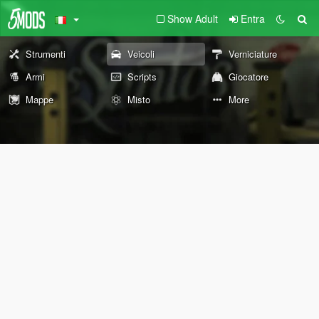
Show Adult
Entra
Strumenti
Veicoli
Verniciature
Armi
Scripts
Giocatore
Mappe
Misto
More