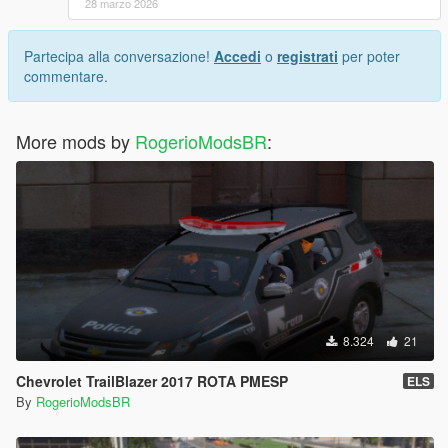
28 marzo 2026
Partecipa alla conversazione!
Accedi
o
registrati
per poter
commentare.
More mods by
RogerioModsBR
:
8.324
21
Chevrolet TrailBlazer 2017 ROTA PMESP
ELS
By
RogerioModsBR