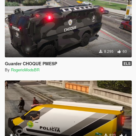
8.295
60
Guarder CHOQUE PMESP
ELS
By
RogerioModsBR
5.0
820
4