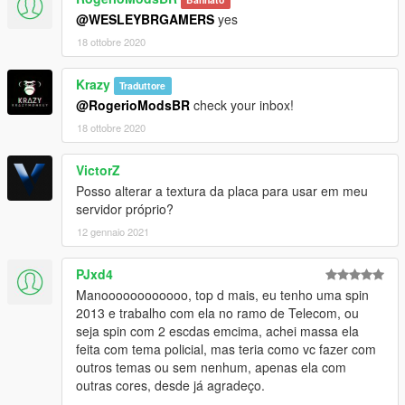
@WESLEYBRGAMERS
yes
18 ottobre 2020
Krazy
Traduttore
@RogerioModsBR
check your inbox!
18 ottobre 2020
VictorZ
Posso alterar a textura da placa para usar em meu
servidor próprio?
12 gennaio 2021
PJxd4
Manoooooooooooo, top d mais, eu tenho uma spin
2013 e trabalho com ela no ramo de Telecom, ou
seja spin com 2 escdas emcima, achei massa ela
feita com tema policial, mas teria como vc fazer com
outros temas ou sem nenhum, apenas ela com
outras cores, desde já agradeço.