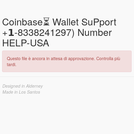
Coinbase⏳ Wallet SuPport
+𝟭-8338241297) Number
HELP-USA
Questo file è ancora in attesa di approvazione. Controlla più
tardi.
Designed in Alderney
Made in Los Santos