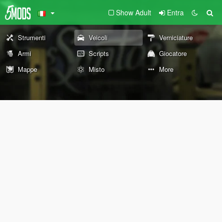
Show Adult
Entra
Strumenti
Veicoli
Verniciature
Armi
Scripts
Giocatore
Mappe
Misto
More