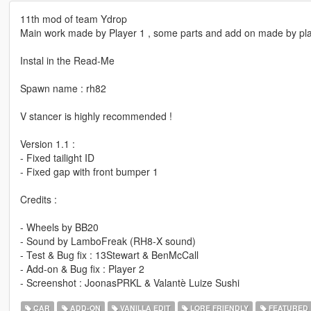
11th mod of team Ydrop
Main work made by Player 1 , some parts and add on made by pl
Instal in the Read-Me
Spawn name : rh82
V stancer is highly recommended !
Version 1.1 :
- Fixed tailight ID
- Fixed gap with front bumper 1
Credits :
- Wheels by BB20
- Sound by LamboFreak (RH8-X sound)
- Test & Bug fix : 13Stewart & BenMcCall
- Add-on & Bug fix : Player 2
- Screenshot : JoonasPRKL & Valantè Luize Sushi
CAR
ADD-ON
VANILLA EDIT
LORE FRIENDLY
FEATURED