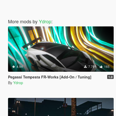
More mods by
Ydrop
:
4.94
7.791
165
Pegassi Tempesta FR-Works [Add-On / Tuning]
1.0
By
Ydrop