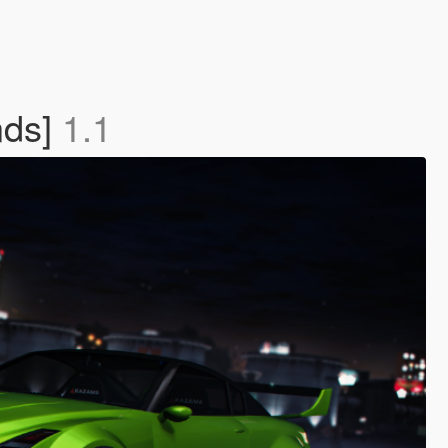
nds]
1.1