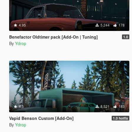
4.95
5.244
178
Benefactor Oldtimer pack [Add-On | Tuning]
1.0
By
Ydrop
4.5
8.521
183
Vapid Benson Custom [Add-On]
1.0 hotfix
By
Ydrop