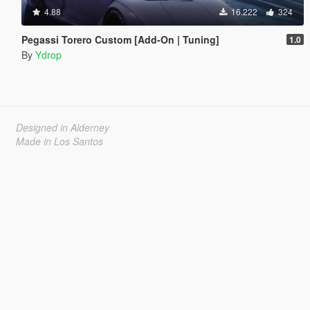
4.88
16.222
324
Pegassi Torero Custom [Add-On | Tuning]
1.0
By
Ydrop
Designed in Alderney
Made in Los Santos