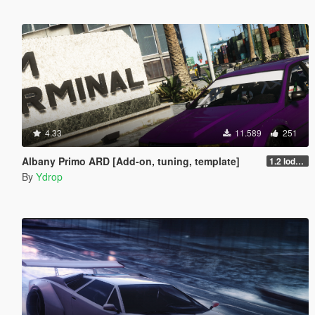
4.33
11.589
251
Albany Primo ARD [Add-on, tuning, template]
1.2 lods/breakable windows
By
Ydrop