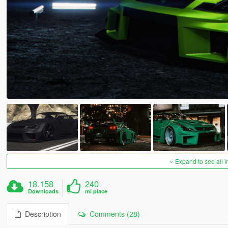
Expand to see all 
18.158
240
Downloads
mi piace
Description
Comments (28)