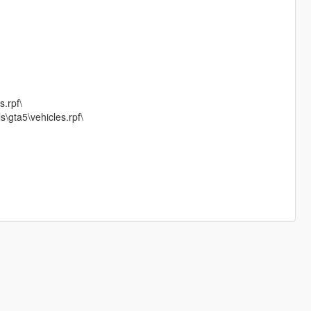
s.rpf\
\gta5\vehicles.rpf\