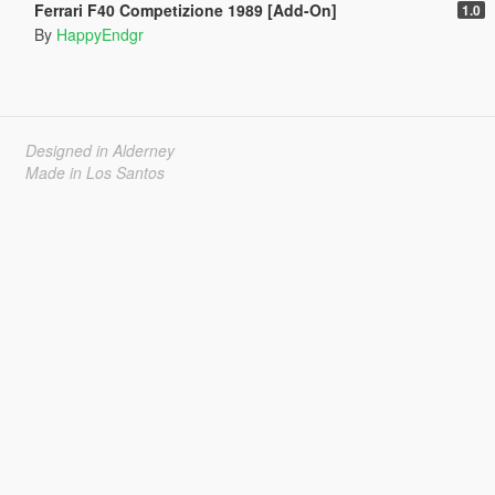
Ferrari F40 Competizione 1989 [Add-On]
1.0
By
HappyEndgr
Designed in Alderney
Made in Los Santos