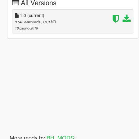
All Versions
1.0
(current)
9.540 downloads
, 25,9 MB
16 giugno 2018
More mods by
BH_MODS
: