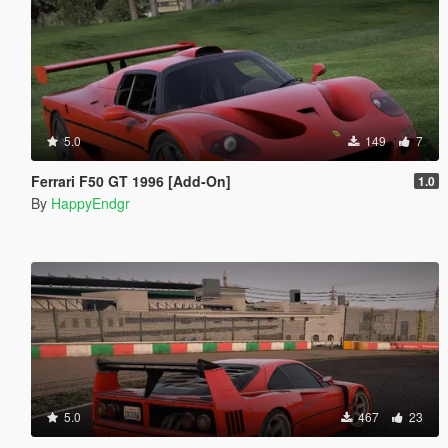
5.0
149
7
Ferrari F50 GT 1996 [Add-On]
1.0
By
HappyEndgr
5.0
467
23