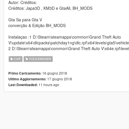
Autor: Créditos:
Créditos: Japa3D , KM3D e GtaAll, BH_MODS
Gta Sa para Gta V
converção & Edição BH_MODS
Instalaçao :1 D:\Steam\steamapps\common\Grand Theft Auto
V\update\x64\dlcpacks\patchday1ng\dlc.rpf\x64\levels\gta5\vehicle
2 D:\Steam\steamapps\common\Grand Theft Auto V\x64e.rpf\levels
CAR
VOLKSWAGEN
16 giugno 2018
Primo Caricamento:
17 giugno 2018
Ultimo Aggiornamento:
11 hours ago
Last Downloaded: