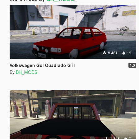
8.481
19
Volkswagen Gol Quadrado GTI
1.0
By
BH_MODS
1.828
7