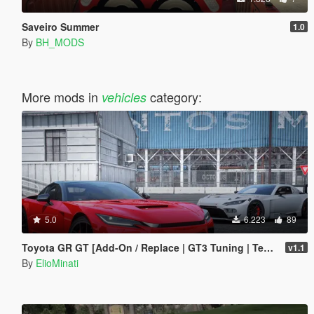
Saveiro Summer
1.0
By
BH_MODS
More mods in
category:
vehicles
5.0
6.223
89
Toyota GR GT [Add-On / Replace | GT3 Tuning | Template | LODS]
v1.1
By
ElioMinati