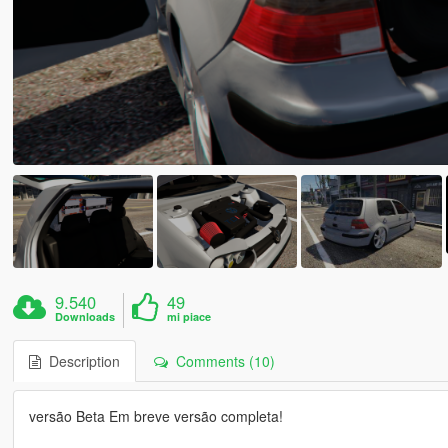
9.540
49
Downloads
mi piace
Description
Comments (10)
versão Beta Em breve versão completa!