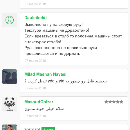
07 marzo 2018
Dauletkeldi
Выполнено ну на скорую руку!
Текстура машины не доработано!
Если врезаться в столб то половина машины стоит
в текстурах столба!
Руль расположена не правильно руки
проваливаются и не держать
07 marzo 2018
Milad Mashan Navasi
ببخشید فایل رو چطور به ytd و ydd تبدیل کردید ؟
07 marzo 2018
MasoudGolzar
سلام خیلی خوبه ممنون
07 marzo 2018
zorrozol
Autore