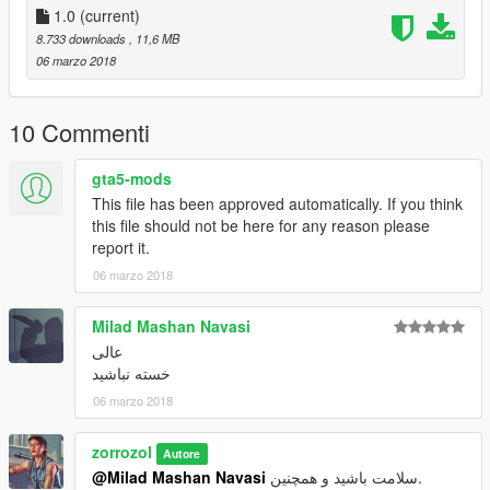
1.0
(current)
8.733 downloads
, 11,6 MB
06 marzo 2018
10 Commenti
gta5-mods
This file has been approved automatically. If you think
this file should not be here for any reason please
report it.
06 marzo 2018
Milad Mashan Navasi
عالی
خسته نباشید
06 marzo 2018
zorrozol
Autore
@Milad Mashan Navasi
سلامت باشید و همچنین.