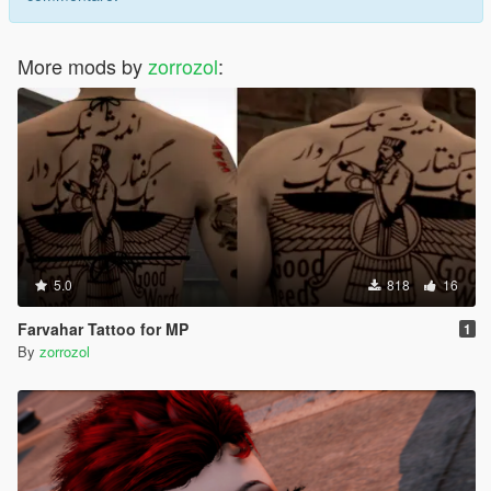
More mods by
zorrozol
:
5.0
818
16
Farvahar Tattoo for MP
1
By
zorrozol