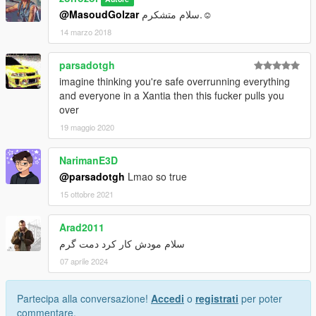
@MasoudGolzar
سلام متشکرم.☺
14 marzo 2018
parsadotgh
imagine thinking you're safe overrunning everything
and everyone in a Xantia then this fucker pulls you
over
19 maggio 2020
NarimanE3D
@parsadotgh
Lmao so true
15 ottobre 2021
Arad2011
سلام مودش کار کرد دمت گرم
07 aprile 2024
Partecipa alla conversazione!
Accedi
o
registrati
per poter
commentare.