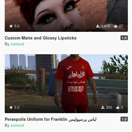
5.0
1.415
27
Custom Matte and Glossy Lipsticks
1.0
By
zorrozol
5.0
392
0
Persepolis Uniform for Franklin لباس پرسپولیس
1.0
By
zorrozol