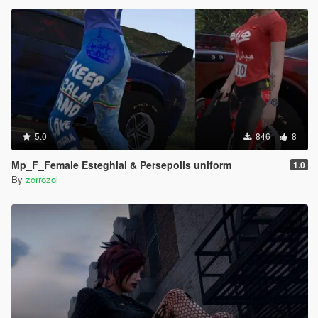
5.0
846
8
Mp_F_Female Esteghlal & Persepolis uniform
1.0
By
zorrozol