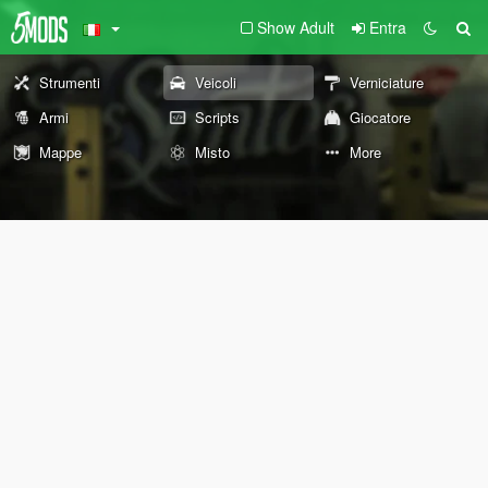
Show Adult
Entra
Strumenti
Veicoli
Verniciature
Armi
Scripts
Giocatore
Mappe
Misto
More