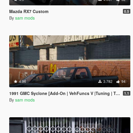
Mazda RX7 Custom
0.5
By
sam mods
4.96
3.782
94
1991 GMC Syclone [Add-On | VehFuncs V |Tuning | Template]
1.1
By
sam mods