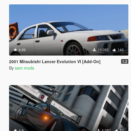
4.86
10.085
140
2001 Mitsubishi Lancer Evolution VI [Add-On]
1.2
By
sam mods
4.9
4.087
52