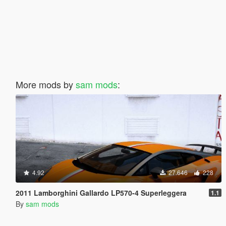
More mods by
sam mods
:
4.92
27.646
228
2011 Lamborghini Gallardo LP570-4 Superleggera
1.1
By
sam mods