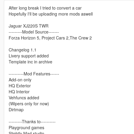
After long break I tried to convert a car
Hopefully I'll be uploading more mods aswell
Jaguar XJ220S TWR
---------Model Source-------
Forza Horizon 5, Project Cars 2,The Crew 2
Changelog 1.1
Livery support added
Template inc in archive
----------Mod Features------
Add-on only
HQ Exterior
HQ Interior
Vehfuncs added
(Wipers only for now)
Dirtmap
---------Thanks to----------
Playground games
Slightly Mad studio