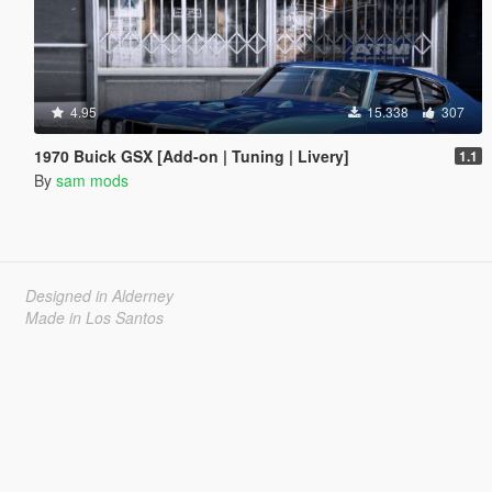
4.95
15.338
307
1970 Buick GSX [Add-on | Tuning | Livery]
1.1
By
sam mods
Designed in Alderney
Made in Los Santos