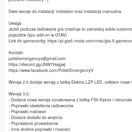
Dwie wersje do instalacji: instalator oraz instalacja manualna.
Uwaga
Jeżeli podczas ładowania gra crashuje to zainstaluj sobie customo
pojazdów typu add-on w GTAV)
Link do gameconfig: https://pl.gta5-mods.com/misc/gta-5-gamecon
Kontakt:
polishemergencyv@gmail.com
https://discord.gg/JNW7Hajgwj
https://www.facebook.com/PolishEmergencyV
Wersja 2.0 dodaje wersję z belką Elektra LZP LED, całkiem nowe 
Wersja 3.0:
- Dodana nowa wersja oznakowana z belką FSV Kairos i nieozna
- Poprawki oświetlenia radiowozów
- Poprawki malowań
- Dodane dodatki do wnętrza
- Poprawione prowadzenie
- Inne drobne poprawki i nowości