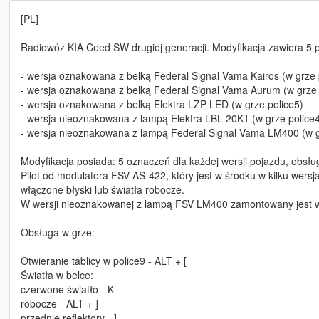
[PL]
Radiowóz KIA Ceed SW drugiej generacji. Modyfikacja zawiera 5 
- wersja oznakowana z belką Federal Signal Vama Kairos (w grze 
- wersja oznakowana z belką Federal Signal Vama Aurum (w grze s
- wersja oznakowana z belką Elektra LZP LED (w grze police5)
- wersja nieoznakowana z lampą Elektra LBL 20K1 (w grze police
- wersja nieoznakowana z lampą Federal Signal Vama LM400 (w g
Modyfikacja posiada: 5 oznaczeń dla każdej wersji pojazdu, obsłu
Pilot od modulatora FSV AS-422, który jest w środku w kilku wersja
włączone błyski lub światła robocze.
W wersji nieoznakowanej z lampą FSV LM400 zamontowany jest wide
Obsługa w grze:
Otwieranie tablicy w police9 - ALT + [
Światła w belce:
czerwone światło - K
robocze - ALT + ]
przednie reflektory - ]