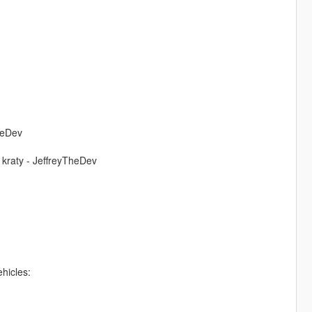
heDev
kraty - JeffreyTheDev
hicles: