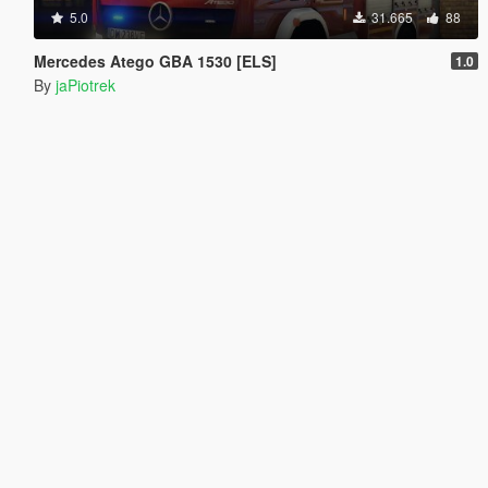
5.0
31.665
88
Mercedes Atego GBA 1530 [ELS]
1.0
By
jaPiotrek