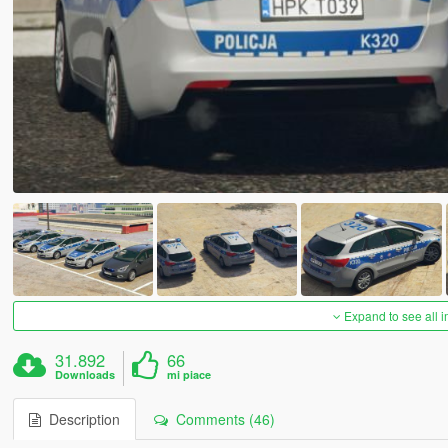
Expand to see all 
31.892
66
Downloads
mi piace
Description
Comments (46)