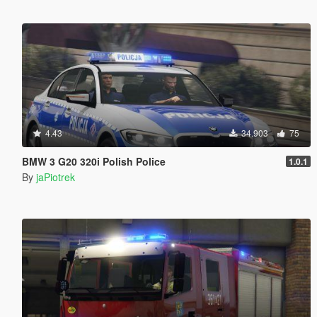
4.43
34.903
75
BMW 3 G20 320i Polish Police
1.0.1
By
jaPiotrek