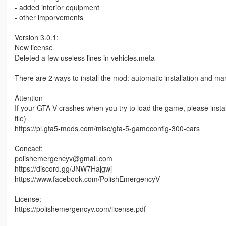
- added interior equipment
- other imporvements
Version 3.0.1:
New license
Deleted a few useless lines in vehicles.meta
There are 2 ways to install the mod: automatic installation and man
Attention
If your GTA V crashes when you try to load the game, please inst
file)
https://pl.gta5-mods.com/misc/gta-5-gameconfig-300-cars
Concact:
polishemergencyv@gmail.com
https://discord.gg/JNW7Hajgwj
https://www.facebook.com/PolishEmergencyV
License:
https://polishemergencyv.com/license.pdf