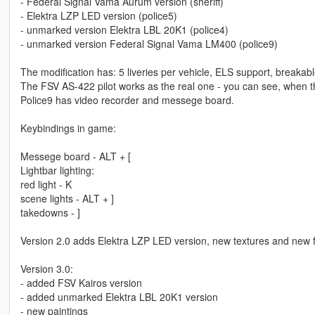
- Federal Signal Vama Aurum version (sheriff)
- Elektra LZP LED version (police5)
- unmarked version Elektra LBL 20K1 (police4)
- unmarked version Federal Signal Vama LM400 (police9)
The modification has: 5 liveries per vehicle, ELS support, breakabl
The FSV AS-422 pilot works as the real one - you can see, when th
Police9 has video recorder and messege board.
Keybindings in game:
Messege board - ALT + [
Lightbar lighting:
red light - K
scene lights - ALT + ]
takedowns - ]
Version 2.0 adds Elektra LZP LED version, new textures and new f
Version 3.0:
- added FSV Kairos version
- added unmarked Elektra LBL 20K1 version
- new paintings