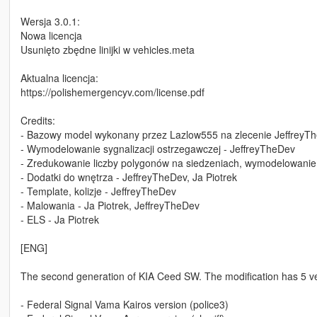
Wersja 3.0.1:
Nowa licencja
Usunięto zbędne linijki w vehicles.meta
Aktualna licencja:
https://polishemergencyv.com/license.pdf
Credits:
- Bazowy model wykonany przez Lazlow555 na zlecenie JeffreyT
- Wymodelowanie sygnalizacji ostrzegawczej - JeffreyTheDev
- Zredukowanie liczby polygonów na siedzeniach, wymodelowanie 
- Dodatki do wnętrza - JeffreyTheDev, Ja Piotrek
- Template, kolizje - JeffreyTheDev
- Malowania - Ja Piotrek, JeffreyTheDev
- ELS - Ja Piotrek
[ENG]
The second generation of KIA Ceed SW. The modification has 5 ve
- Federal Signal Vama Kairos version (police3)