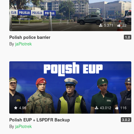
5.371
22
Polish police barrier
1.0
By
jaPiotrek
4.96
43.012
116
Polish EUP + LSPDFR Backup
3.0.2
By
jaPiotrek