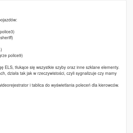
pojazdów:
police3)
heriff)
4)
rze police9)
gę ELS, tłukące się wszystkie szyby oraz inne szklane elementy.
ch, działa tak jak w rzeczywistości, czyli sygnalizuje czy mamy
orejestrator i tablica do wyświetlania poleceń dla kierowców.