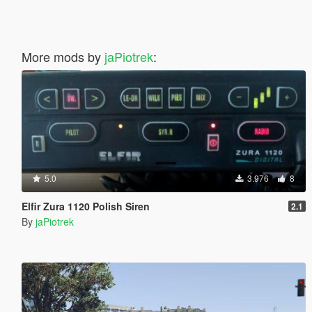
More mods by
jaPiotrek
:
5.0
3.976
8
Elfir Zura 1120 Polish Siren
2.1
By
jaPiotrek