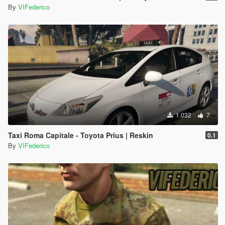
By
VIFederico
1.032
7
Taxi Roma Capitale - Toyota Prius | Reskin
0.1
By
VIFederico