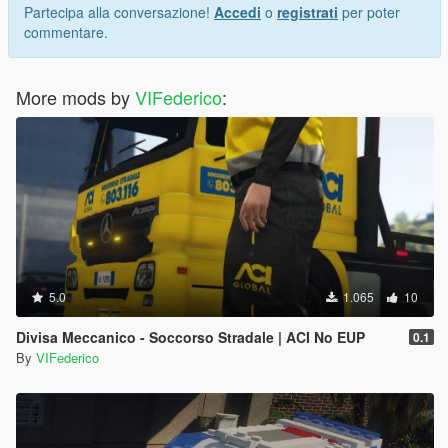
Partecipa alla conversazione!
Accedi
o
registrati
per poter
commentare.
More mods by
VIFederico
:
5.0
1.065
10
Divisa Meccanico - Soccorso Stradale | ACI No EUP
0.1
By
VIFederico