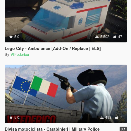
5.0
5.502
47
Lego City - Ambulance [Add-On / Replace | ELS]
By
VIFederico
5.0
493
7
Divisa motociclista - Carabinieri | Military Police
0.1