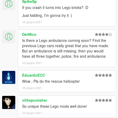
SpikeSp
possible.
If you crash it turns into Lego bricks? :D
Just kidding, I'm gonna try it :)
05 giugno 2021
DerNico
Is there a Lego ambulance coming soon? Find the
previous Lego cars really great that you have made.
But an ambulance is still missing, then you would
have all three together, police, fire and ambulance.
05 giugno 2021
EduardoECC
Wow , Pls do the rescue helicopter
05 giugno 2021
vithepunisher
So unique these Lego mods well done!
05 giugno 2021