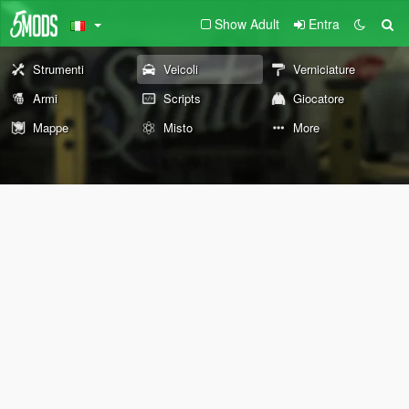
Show Adult
Entra
Strumenti
Veicoli
Verniciature
Armi
Scripts
Giocatore
Mappe
Misto
More