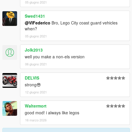
05 giugno 2021
Swed1431
@VIFederico
Bro, Lego City coast guard vehicles
when?
05 giugno 2021
Jolk2013
well you make a non-els version
06 giugno 2021
DELVIS
strong😎
12 giugno 2021
Waltermort
good mod! i always like legos
16 marzo 2026