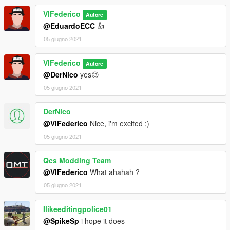
VIFederico
Autore
@EduardoECC
👍
05 giugno 2021
VIFederico
Autore
@DerNico
yes😉
05 giugno 2021
DerNico
@VIFederico
Nice, i'm excited ;)
05 giugno 2021
Qcs Modding Team
@VIFederico
What ahahah ?
05 giugno 2021
Ilikeeditingpolice01
@SpikeSp
i hope it does