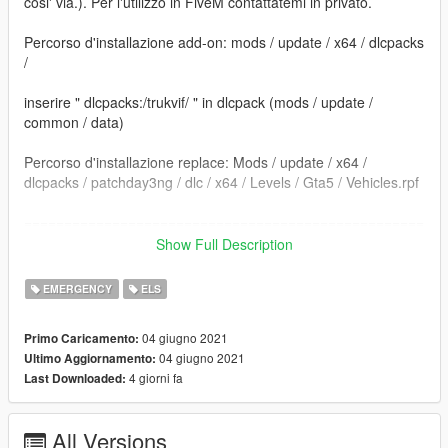
cosi' via.). Per l'utilizzo in FiveM contattatemi in privato.
Percorso d'installazione add-on: mods / update / x64 / dlcpacks
/
inserire " dlcpacks:/trukvif/ " in dlcpack (mods / update /
common / data)
Percorso d'installazione replace: Mods / update / x64 /
dlcpacks / patchday3ng / dlc / x64 / Levels / Gta5 / Vehicles.rpf
==================================================
=========================
Show Full Description
Sostituire i file. e' consigliato creare una cartella mod tramite il
EMERGENCY
ELS
programma OpenIV.
04 giugno 2021
Primo Caricamento:
Per dubbi o problemi contattatemi, vi rispondero' il piu' presto
04 giugno 2021
Ultimo Aggiornamento:
possibile.
4 giorni fa
Last Downloaded:
---------------------------------------------------------------------------
All Versions
ENG: