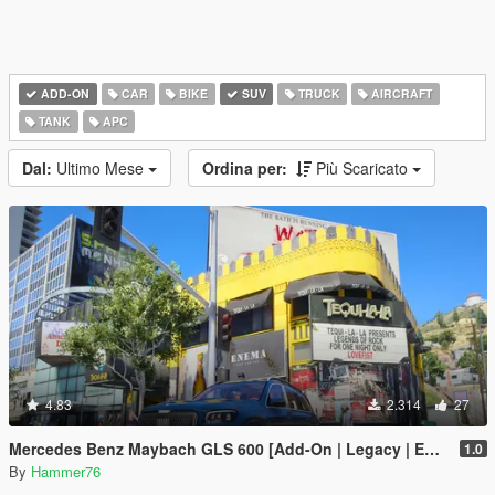
ADD-ON
CAR
BIKE
SUV
TRUCK
AIRCRAFT
TANK
APC
Dal:
Ultimo Mese
Ordina per:
Più Scaricato
4.83
2.314
27
Mercedes Benz Maybach GLS 600 [Add-On | Legacy | Enhanced]
1.0
By
Hammer76