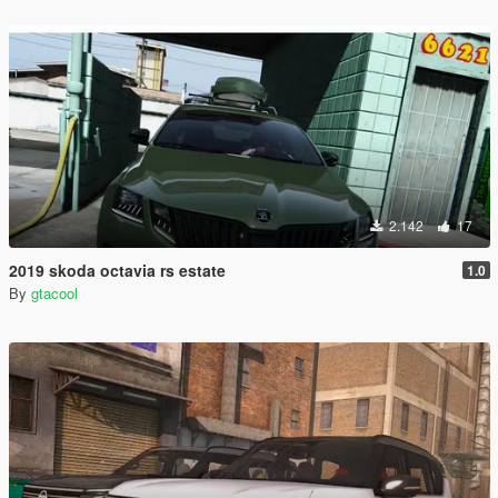
2.142
17
2019 skoda octavia rs estate
1.0
By
gtacool