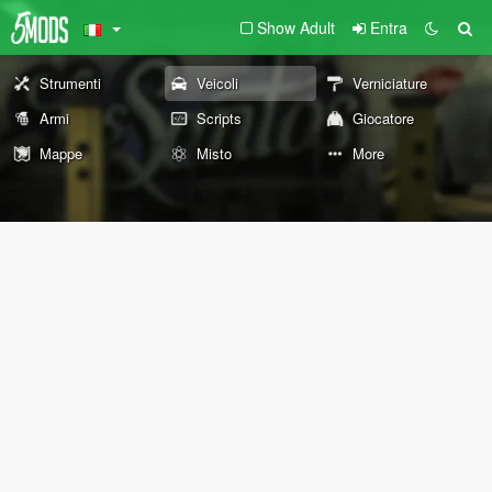
Show Adult
Entra
Strumenti
Veicoli
Verniciature
Armi
Scripts
Giocatore
Mappe
Misto
More