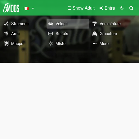
Show Adult
Entra
Strumenti
Veicoli
Verniciature
Armi
Scripts
Giocatore
Mappe
Misto
More