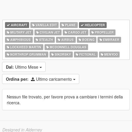
AIRCRAFT
VANILLA EDIT
PLANE
HELICOPTER
MILITARY JET
CIVILIAN JET
CARGO JET
PROPELLER
AMPHIBIOUS
STEALTH
AIRBUS
BOEING
EMBRAER
LOCKHEED MARTIN
MCDONNELL DOUGLAS
NORTHROP GRUMMAN
SIKORSKY
FICTIONAL
MENYOO
Dal:
Ultimo Mese
Ordina per:
Ultimo caricamento
Nessun file trovato, per favore prova a cambiare i termini della
ricerca.
Designed in Alderney