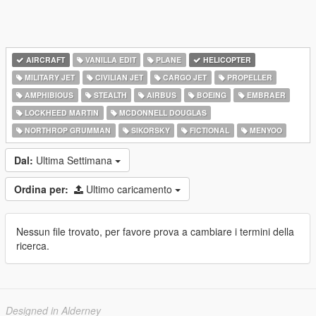
AIRCRAFT
VANILLA EDIT
PLANE
HELICOPTER
MILITARY JET
CIVILIAN JET
CARGO JET
PROPELLER
AMPHIBIOUS
STEALTH
AIRBUS
BOEING
EMBRAER
LOCKHEED MARTIN
MCDONNELL DOUGLAS
NORTHROP GRUMMAN
SIKORSKY
FICTIONAL
MENYOO
Dal:
Ultima Settimana
Ordina per:
Ultimo caricamento
Nessun file trovato, per favore prova a cambiare i termini della
ricerca.
Designed in Alderney