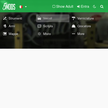
Show Adult
Entra
Strumenti
Veicoli
Verniciature
Armi
Scripts
Giocatore
Mappe
Misto
More